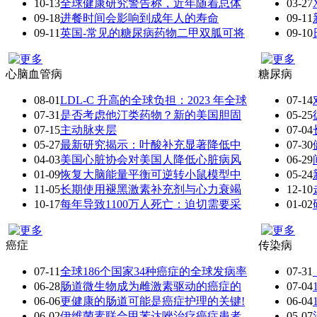
10-13
全球健康研究警告称，近年随着总体
03-27
09-18
进餐时间会影响到成年人的寿命
09-11
09-11
英国-常见的糖尿病药物二甲双胍可将
09-10
心脑血管病
糖尿病
08-01
LDL-C 升高的全球负担：2023 年全球
07-14
07-31
是否考虑他汀类药物？新的美国胆固
05-25
07-15
主动脉夹层
07-04
05-27
最新研究揭示：叶酸补充显著降低中
07-30
04-03
美国心脏协会对美国人降低心脏病风
06-29
01-09
恢复大脑能量平衡可逆转小鼠模型中
05-24
11-05
长期使用褪黑激素补充剂与心力衰竭
12-10
10-17
每年导致1100万人死亡：迫切需要采
01-02
癌症
传染病
07-11
全球186个国家34种癌症的全球发病率
07-31
06-28
肠道微生物成为雌激素驱动的癌症的
07-04
06-06
更健康的肠道可能是癌症护理的关键!
06-04
06-02
伊维菌素联合甲苯达唑治疗癌症患者
05-07