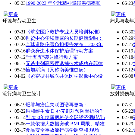
05-23
1990-2023 年全球精神障碍患病率和
06-23
环境与劳动卫生
妇儿与老年
07-31
《航空医疗救护专业人员培训标准》
07-30
07-30
世贸中心尘埃暴露的长期健康影响：
07-29
07-23
全球道路伤害负担报告发布：2023年
07-25
07-16
群众身边水体保护治理行动方案
07-19
07-12
“十五五”碳达峰行动方案
07-18
06-17
无杀虫剂高密度诱捕技术成功在菲律
07-17
05-15
恰加斯病（又称南美锥虫病）
07-12
04-02
《紧密型县域医共体医学影像中心设
06-08
流行病与卫生统计
放射损伤与
06-19
肥胖与癌症关联图谱再更新：
07-31
05-22
钙和维生素 D 补充剂对预防骨折的作
06-22
05-14
到2050年糖尿病将使全球经济消耗近5
02-08
05-06
一款依据大数据突破 BMI 局限、精准
09-29
02-17
食品安全事故流行病学调查和 现场
04-21