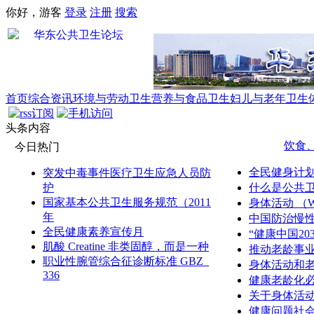
你好，游客
登录
注册
搜索
首页
综合资讯
环境与劳动卫生
营养与食品卫生
妇儿与老年卫生
头条内容
饮食
今日热门
全民健身计划（
突发中毒事件医疗卫生应急人员防
护
什么是公共
国家基本公共卫生服务规范（2011
身体活动 （
年
中国防治慢性
全民健康素养宣传月
“健康中国20
肌酸 Creatine 非类固醇，而是一种
推动老龄事
职业性腕管综合征诊断标准 GBZ
身体活动和
336
健康老龄化
关于身体活
健康问题社