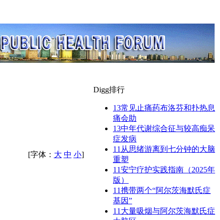
Digg排行
13
常见止痛药布洛芬和扑热息
痛会助
13
中年代谢综合征与较高痴呆
症发病
11
从思绪游离到七分钟的大脑
[字体：
大
中
小
]
重塑
11
安宁疗护实践指南（2025年
版）
11
携带两个“阿尔茨海默氏症
基因”
11
大量吸烟与阿尔茨海默氏症