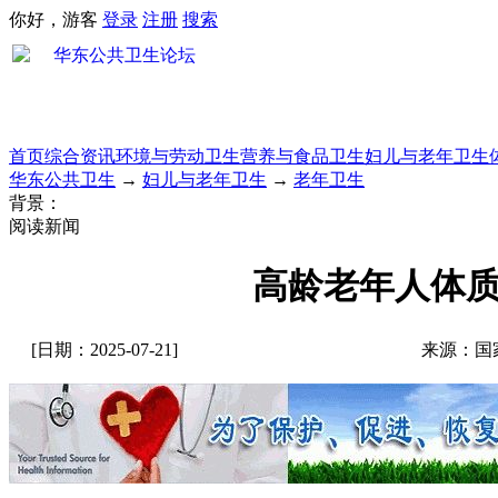
你好，游客
登录
注册
搜索
首页
综合资讯
环境与劳动卫生
营养与食品卫生
妇儿与老年卫生
华东公共卫生
→
妇儿与老年卫生
→
老年卫生
背景：
阅读新闻
高龄老年人体
[日期：2025-07-21]
来源：国