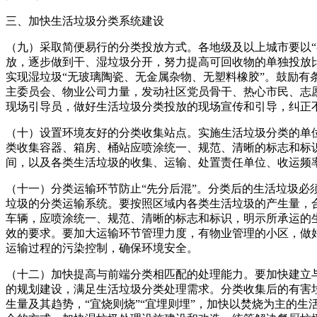
三、加快生活垃圾分类系统建设
（九）采取简便易行的分类投放方式。各地级及以上城市要以
放，逐步做到干、湿垃圾分开，努力提高可回收物的单独投放
实现湿垃圾“无玻璃陶瓷、无金属杂物、无塑料橡胶”。鼓励
主委员会、物业公司力量，发动社区党员骨干、热心市民、志
现场引导员，做好生活垃圾分类投放的现场宣传和引导，纠正
（十）设置环境友好的分类收集站点。实施生活垃圾分类的单
类收集容器、箱房、桶站应喷涂统一、规范、清晰的标志和标
间，以及各类生活垃圾的收集、运输、处置责任单位、收运频
（十一）分类运输环节防止“先分后混”。分类后的生活垃圾
垃圾的分类运输系统。要按照区域内各类生活垃圾的产生量，
车辆，应喷涂统一、规范、清晰的标志和标识，明示所承运的
效的要求。要加大运输环节管理力度，有物业管理的小区，做好
运输过程的污染控制，确保环境安全。
（十二）加快提高与前端分类相匹配的处理能力。要加快建立
的规划建设，满足生活垃圾分类处理需求。分类收集后的有害
生量及其趋势，“宜烧则烧”“宜埋则埋”，加快以焚烧为主的