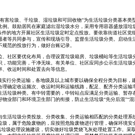
“有害垃圾、干垃圾、湿垃圾和可回收物”为生活垃圾分类基本类
比例。鼓励居民在家庭滤出湿垃圾水分，采用专用容器盛放湿垃
有条件的地方开展社区生活垃圾定时定点投放。要依靠街道社区党
愿者等共同参与，宣传和现场引导、监督生活垃圾分类。启动生
不规范的投放行为，做好台账记录。
位、社区要优化布局，合理设置垃圾箱房、垃圾桶站等生活垃圾
识，功能完善，干净无味。有关单位、社区应同步公示生活垃圾
率、收运时间和处置去向等信息。
必须实行分类运输，各地级及以上城市要以确保全程分类为目标，
合理确定收运频次、收运时间和运输线路，配足、配齐分类运输
生活垃圾种类。有中转需要的，中转站点应满足分类运输、暂存
物业部门和环境卫生部门的衔接，防止生活垃圾“先分后混”“混
与生活垃圾分类投放、分类收集、分类运输相匹配的分类处理系
垃圾，属于危险废物的，应按照危险废物进行管理，确保环境安
生活垃圾处理设施建设，切实做好垃圾焚烧飞灰处理处置工作。采