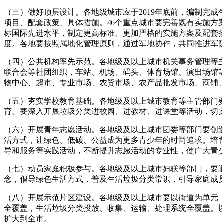
（三）做好顶层设计。各地级城市应于2019年底前，编制完
项目、配套政策、具体措施。46个重点城市要完善既有实施
标国际先进水平，制定更高标准、更加严格的实施方案及配套
度。各地要按照属地化管理原则，通过军地协作，共同推进军
（四）公共机构率先示范。各地级及以上城市机关事务管理等
联合会等社团组织，车站、机场、码头、体育场馆、演出场馆
物中心、超市、专业市场、农贸市场、农产品批发市场、商铺
（五）夯实学校教育基础。各地级及以上城市教育等主管部门
育。要深入开展垃圾分类进校园、进教材、进课堂等活动，切
（六）开展青年志愿活动。各地级及以上城市团委等部门要创
活方式，让绿色、低碳、公益成为更多青少年的时尚追求。培
导和服务等实践活动，不断提升志愿活动的专业性，使广大青
（七）动员家庭积极参与。各地级及以上城市妇联等部门，要
念，倡导绿色生活方式，普及生活垃圾分类常识，引导家庭成
（八）开展示范片区建设。各地级及以上城市要以街道为单元
全覆盖，生活垃圾分类投放、收集、运输、处理系统全覆盖。
扩大到全市。