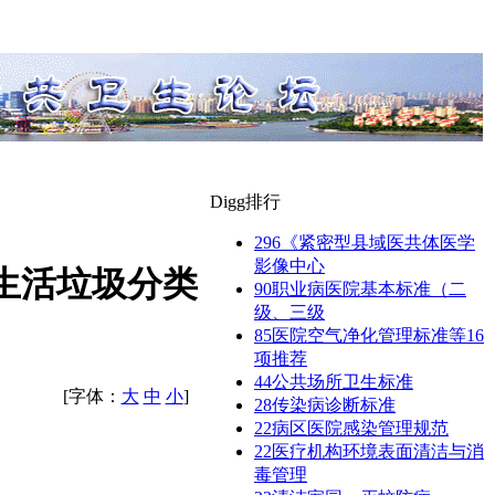
Digg排行
296
《紧密型县域医共体医学
影像中心
生活垃圾分类
90
职业病医院基本标准（二
级、三级
85
医院空气净化管理标准等16
项推荐
44
公共场所卫生标准
[字体：
大
中
小
]
28
传染病诊断标准
22
病区医院感染管理规范
22
医疗机构环境表面清洁与消
毒管理