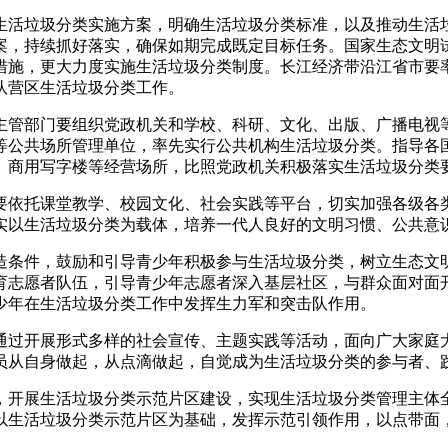
成生活垃圾分类实施方案，明确生活垃圾分类标准，以及推动生活
方案，持续抓好落实，确保如期完成既定目标任务。国家生态文明
措施，更大力度实施生活垃圾分类制度。长江经济带沿江省市要
队营区生活垃圾分类工作。
主管部门要组织党政机关和学校、科研、文化、出版、广播电视
等公共场所管理单位，率先实行公共机构生活垃圾分类。指导各
、商用写字楼等经营场所，比照党政机关积极落实生活垃圾分类
要依托课堂教学、校园文化、社会实践等平台，切实加强各级各
实以生活垃圾分类为载体，培养一代人良好的文明习惯、公共意
造条件，鼓励和引导青少年积极参与生活垃圾分类，树立生态文
育志愿者队伍，引导青少年志愿者深入基层社区，与群众面对面
少年在生活垃圾分类工作中发挥生力军和突击队作用。
通过开展形式多样的社会宣传、主题实践等活动，面向广大家庭
员从自身做起，从点滴做起，自觉成为生活垃圾分类的参与者、
，开展生活垃圾分类示范片区建设，实现生活垃圾分类管理主体
以生活垃圾分类示范片区为基础，发挥示范引领作用，以点带面