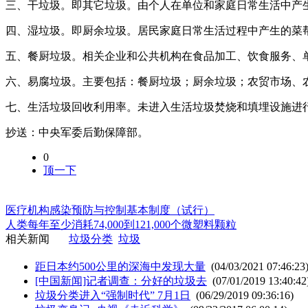
三、干垃圾。即其它垃圾。由个人在单位和家庭日常生活中产
四、湿垃圾。即厨余垃圾。居民家庭日常生活过程中产生的菜
五、餐厨垃圾。相关企业和公共机构在食品加工、饮食服务、
六、易腐垃圾。主要包括：餐厨垃圾；厨余垃圾；农贸市场、
七、生活垃圾回收利用率。未进入生活垃圾焚烧和填埋设施进
抄送：中央军委后勤保障部。
0
顶一下
医疗机构感染预防与控制基本制度（试行）
人类每年至少消耗74,000到121,000个微塑料颗粒
相关新闻
垃圾分类
垃圾
距日本约500公里的深海中发现大量
(04/03/2021 07:46:23
[中国新闻]记者调查：分好的垃圾去
(07/01/2019 13:40:42
垃圾分类进入“强制时代” 7月1日
(06/29/2019 09:36:16)