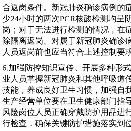
合返岗条件。新冠肺炎确诊病例的
少
24
小时的两次
PCR
核酸检测均呈
岗；对于无法进行检测的情况，在
除隔离返岗。对属于新冠肺炎确诊
人员返岗前也应当符合上述控制要
6.
加强防控知识宣传。开展多种形
业人员掌握新冠肺炎和其他呼吸道
技能，养成良好卫生习惯，加强自
生产经营单位要在卫生健康部门指
风险岗位人员正确穿戴防护用品进
行检查，确保关键防护措施落实到