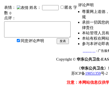
评论声明
表情：
姓名：
匿名
字
尊重网上道德
数
规
点评：
承担一切因您
律责任
本站管理人员
本站有权在网
同意评论声明
发表
参与本评论即
网站简介
- 广告服务
Copyright ©
华东公共卫生-EAST
《
华东公共卫生
》
苏ICP备
19051359
号-
注意：本网站信息仅供