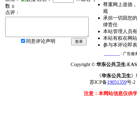
尊重网上道德
数
规
点评：
承担一切因您
律责任
本站管理人员
本站有权在网
同意评论声明
发表
参与本评论即
网站简介
- 广告服务
Copyright ©
华东公共卫生-EAST
《
华东公共卫生
》
苏ICP备
19051359
号-
注意：本网站信息仅供