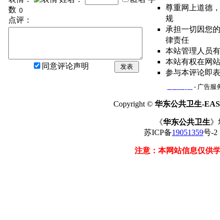
尊重网上道德
数
规
点评：
承担一切因您
律责任
本站管理人员
本站有权在网
同意评论声明
发表
参与本评论即
网站简介
- 广告服务
Copyright ©
华东公共卫生-EAST
《
华东公共卫生
》
苏ICP备
19051359
号-
注意：本网站信息仅供