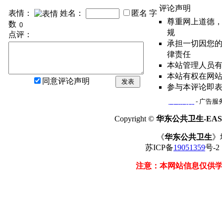
评论声明
表情：
姓名：
匿名
字
尊重网上道德
数
规
点评：
承担一切因您
律责任
本站管理人员
本站有权在网
同意评论声明
发表
参与本评论即
网站简介
- 广告服务
Copyright ©
华东公共卫生-EAST
《
华东公共卫生
》
苏ICP备
19051359
号-
注意：本网站信息仅供