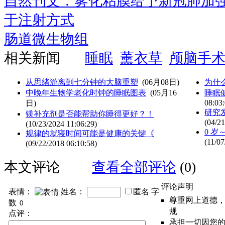
自然刊文：雾化粘膜给予新冠肺加
于注射方式
肠道微生物组
相关新闻
睡眠
薰衣草
颅脑手
从思绪游离到七分钟的大脑重塑
(06月08日)
为什么
中晚年生物学老化时钟的睡眠图表
(05月16
睡眠
08:03:
日)
研究
镁补充剂是否能帮助你睡得更好？！
(04/21
(10/23/2024 11:06:29)
0 岁
规律的就寝时间可能是健康的关键《
(11/07
(09/22/2018 06:10:58)
本文评论
查看全部评论
(0)
评论声明
表情：
姓名：
匿名
字
尊重网上道德
数
规
点评：
承担一切因您