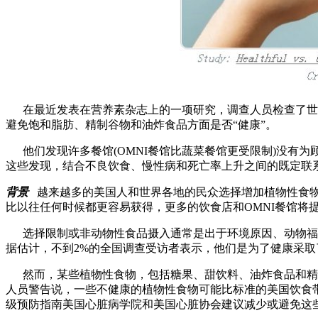
在最近发表在
营养素
杂志上的一项研究，调查人员检查了世
避免饱和脂肪、精制谷物和油炸食品方面是否
“
健康
”
。
他们发现许多餐馆
(OMNI
餐馆比蔬菜餐馆更受限制
)
没有为
这些发现，结合不良饮食、慢性病和死亡率上升之间的既定联
背景
越来越多的美国人和世界各地的民众选择增加植物性食
比以往任何时候都更容易获得，更多的饮食店和
OMNI
餐馆将
选择限制或非动物性食品摄入通常是出于环境原因、动物福
据估计，不到
2%
的全国调查受访者表示，他们是为了健康采取
然而，某些植物性食物，包括糖果、甜饮料、油炸食品和精
人员警告说，一些不健康的植物性食物可能比标准的美国饮食
级预防指南美国心脏病学院和美国心脏协会建议减少或避免这