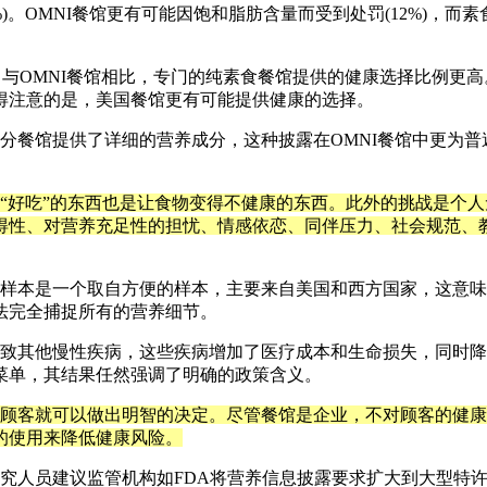
)
。
OMNI
餐馆更有可能因饱和脂肪含量而受到处罚
(12%)
，而素
，与
OMNI
餐馆相比，专门的纯素食餐馆提供的健康选择比例更高
得注意的是，美国餐馆更有可能提供健康的选择。
分餐馆提供了详细的营养成分，这种披露在
OMNI
餐馆中更为普
“
好吃
”
的东西也是让食物变得不健康的东西。此外的挑战是个人
得性、对营养充足性的担忧、情感依恋、同伴压力、社会规范、
样本是一个取自方便的样本，主要来自美国和西方国家，这意味
法完全捕捉所有的营养细节。
致其他慢性疾病，这些疾病增加了医疗成本和生命损失，同时降
菜单，其结果任然强调了明确的政策含义。
顾客就可以做出明智的决定。尽管餐馆是企业，不对顾客的健康
的使用来降低健康风险。
究人员建议监管机构如
FDA
将营养信息披露要求扩大到大型特