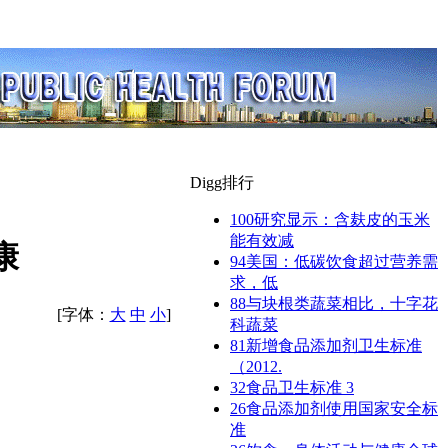
Digg排行
100
研究显示：含麸皮的玉米
能有效减
康
94
美国：低碳饮食超过营养需
求，低
88
与块根类蔬菜相比，十字花
[字体：
大
中
小
]
科蔬菜
81
新增食品添加剂卫生标准
（2012.
32
食品卫生标准 3
26
食品添加剂使用国家安全标
准