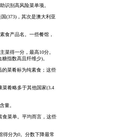
助识别高风险菜单项。
美国
(373)
，其次是澳大利亚
素食产品名。一些餐馆，
主菜得一分，最高
10
分。
血糖指数高且纤维少
)
。
品的菜肴标为纯素食；这些
康菜肴略多于其他国家
(3.4
含量。
素食菜单。平均而言，这些
馆得分为
0
。分数下降最常