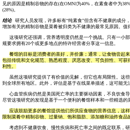
见的原因是精制谷物的存在
(
在
OMNI
为
40%
，在素食者中为
38%
(28%)
。
结论
研究人员发现，许多标有
“
纯素食
”
但含有不健康的成分
增加有关的精制谷物是菜肴被归类为不健康的最常见原因。值
这项研究还强调，营养透明度仍然是一个挑战。只有一小部
规要求拥有
20
个或更多地点的特许经营者分享这一信息。
餐馆的目标是消费者的喜好，并价廉；通常，让食物尝起来
包括传统和文化规范、熟悉程度、厌恶改变、可负担性、可获
利性。
虽然这项研究提供了有价值的见解，但它也有局限性。这些
到全球所有地区。此外，评估是基于在线菜单描述，这可能无
心血管疾病仍然是美国死亡率的主要驱动因素，不良饮食导
尽管这项研究的发现是基于一个便利的餐馆样本和一些精选的
应该鼓励更多的餐馆提供他们所供应食物的营养信息，这样
限制菜肴中精制谷物、过量钠、饱和脂肪、添加糖和油炸食品
考虑到不健康饮食、慢性疾病和死亡率之间的既定联系，研