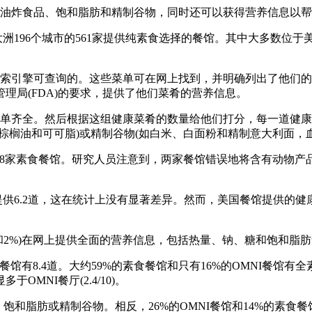
油炸食品、饱和脂肪和精制谷物，同时还可以获得营养信息以帮
大洲
196
个城市的
561
家提供纯素食选择的餐馆。其中大多数位于
索引擎可查询的。这些菜单可在网上找到，并明确列出了他们的
管理局
(FDA)
的要求，提供了他们菜肴的营养信息。
单齐全。然后根据这组健康菜肴的数量给他们打分，每一道健康
棕榈油和可可脂
)
或精制谷物
(
如白米、白面粉和精制意大利面，
8
家素食餐馆。研究人员注意到，两家餐馆错误地将含有动物产
提供
6.2
道，这在统计上没有显著差异。然而，美国餐馆提供的健
和
2%)
在网上提供全面的营养信息，包括热量、钠、糖和饱和脂肪
餐馆有
8.4
道。大约
59%
的素食餐馆和只有
16%
的
OMNI
餐馆有全
显多于
OMNI
餐厅
(2.4/10)
。
、饱和脂肪或精制谷物。相反，
26%
的
OMNI
餐馆和
14%
的素食餐