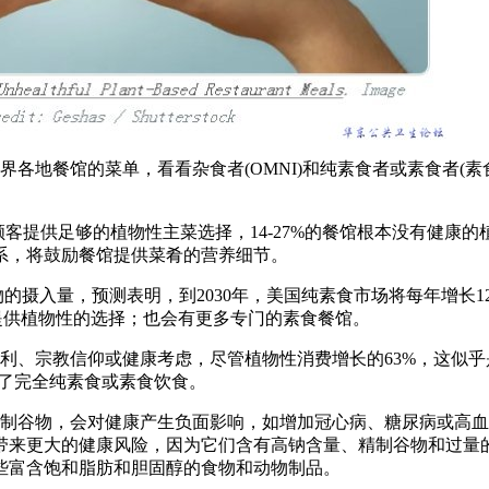
界各地餐馆的菜单，看看杂食者
(OMNI)
和纯素食者或素食者
(
素
顾客提供足够的植物性主菜选择，
14-27%
的餐馆根本没有健康的
系，将鼓励餐馆提供菜肴的营养细节。
物的摄入量，预测表明，到
2030
年，美国纯素食市场将每年增长
1
提供植物性的选择；也会有更多专门的素食餐馆。
利、宗教信仰或健康考虑，尽管植物性消费增长的
63%
，这似乎
了完全纯素食或素食饮食。
制谷物，会对健康产生负面影响，如增加冠心病、糖尿病或高血
带来更大的健康风险，因为它们含有高钠含量、精制谷物和过量
些富含饱和脂肪和胆固醇的食物和动物制品。