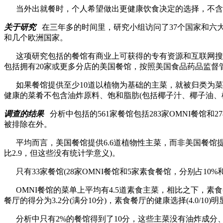
当外出就餐时，个人希望做出更健康饮食决定的选择，不含
关于研究
在三年多的时间里，研究小组访问了
37
个国家和六
和几个欧洲国家。
这项研究包括的餐馆有商业上可获得的专有资源和互联网搜
包括拥有
20
家或更多分店的美国餐馆，按照美国食品药品监督
如果餐馆提供至少
10
道以植物为基础的主菜，就被归类为菜
健康的菜肴不包含油炸原料、饱和脂肪
(
包括椰子汁、椰子油、
调查的结果
分析中包括的
561
家餐馆包括
283
家
OMNI
餐馆和
27
被排除在外。
平均而言，美国餐馆提供
6.6
道植物性主菜，而非美国餐馆
比
2.9
，但这些没有统计学意义
)
。
只有
33
家餐馆
(28
家
OMNI
餐馆和
5
家素食餐馆，分别占
10%
OMNI
餐馆的菜单上平均有
4.5
道素食主菜，相比之下，素食
餐厅的得分为
3.2
分
(
满分
10
分
)
，素食餐厅的健康选择
(4.0/10)
明
分析中只有
2%
的餐馆得到了
10
分，这些主菜没有油炸成分