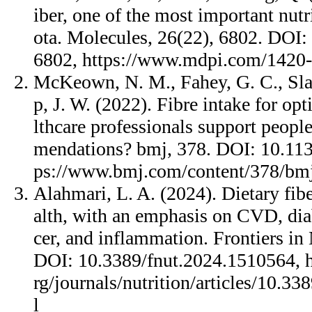
iber, one of the most important nutr
ota. Molecules, 26(22), 6802. DOI
6802, https://www.mdpi.com/1420
McKeown, N. M., Fahey, G. C., Sla
p, J. W. (2022). Fibre intake for op
lthcare professionals support peopl
mendations? bmj, 378. DOI: 10.11
ps://www.bmj.com/content/378/bm
Alahmari, L. A. (2024). Dietary fibe
alth, with an emphasis on CVD, diab
cer, and inflammation. Frontiers in
DOI: 10.3389/fnut.2024.1510564, h
rg/journals/nutrition/articles/10.3
l