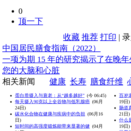
0
顶一下
收藏
推荐
打印
| 
中国居民膳食指南（2022）
一项为期 15 年的研究揭示了在晚
您的大脑和心脏
相关新闻
健康
长寿
膳食纤维
蛋白质摄入与衰老：从“越多越好”
(
今 06:45
)
百岁
每天摄入90克以上全谷物与低乳腺癌
(06月
19日)
24日)
肠道
碳水化合物在健康与疾病中的负担
(06月16
21日)
日)
什么
短时间的高强度锻炼能带来显著的健
(04月
19日)