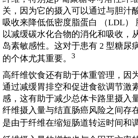
关，因为它的摄入可以通过与胆汁
吸收来降低低密度脂蛋白 （
LDL
）
以减缓碳水化合物的消化和吸收，
岛素敏感性。这对于患有
2
型糖尿
3
的个体尤其重要。
高纤维饮食还有助于体重管理，因
通过减缓胃排空和促进食欲调节激
感，这有助于减少总体卡路里摄入
纤维摄入量与结直肠癌风险之间存
是由于纤维在缩短肠道转运时间和