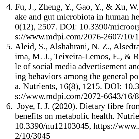
Fu, J., Zheng, Y., Gao, Y., & Xu, W.
ake and gut microbiota in human he
0(12), 2507. DOI: 10.3390/microo
s://www.mdpi.com/2076-2607/10/
Aleid, S., Alshahrani, N. Z., Alsedr
ima, M. J., Teixeira-Lemos, E., & R
le of social media advertisement and
ing behaviors among the general po
a. Nutrients, 16(8), 1215. DOI: 10
s://www.mdpi.com/2072-6643/16/8
Joye, I. J. (2020). Dietary fibre fr
benefits on metabolic health. Nutri
10.3390/nu12103045, https://www
2/10/3045