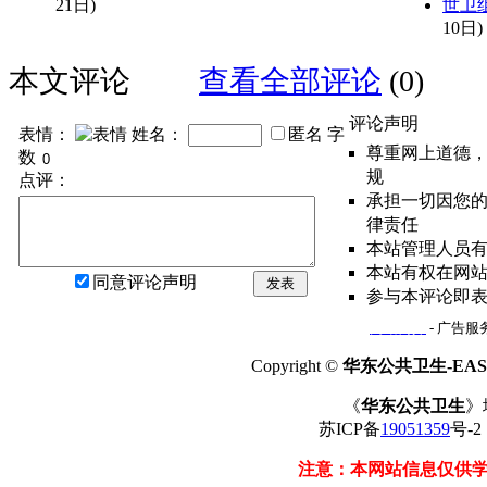
21日)
世卫
10日)
本文评论
查看全部评论
(0)
评论声明
表情：
姓名：
匿名
字
尊重网上道德
数
规
点评：
承担一切因您
律责任
本站管理人员
本站有权在网
同意评论声明
发表
参与本评论即
网站简介
- 广告服务
Copyright ©
华东公共卫生-EAST
《
华东公共卫生
》
苏ICP备
19051359
号-
注意：本网站信息仅供