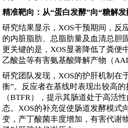
精准靶向：从
“
蛋白发酵
”
向
“
糖解发
研究结果显示，
XOS
干预期间，反
的内脏脂肪、总脂肪量及血清总胆
更关键的是，
XOS
显著降低了粪便
乙酸盐等有害氨基酸降解产物（
AA
研究团队发现，
XOS
的护肝机制在
衡
”
。反应者在基线时表现出较高的
（
BTFR
），提示其肠道处于高活性
态。
XOS
的补充促使肠道发酵模式
变，产丁酸菌丰度增加，有害代谢