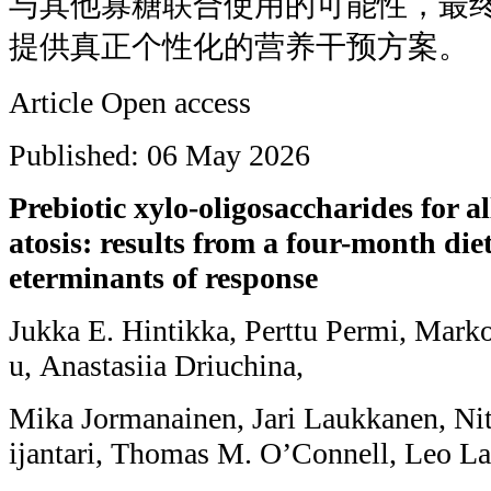
与其他寡糖联合使用的可能性，最
提供真正个性化的营养干预方案。
Article Open access
Published: 06 May 2026
Prebiotic xylo-oligosaccharides for al
atosis: results from a four-month die
eterminants of response
Jukka E. Hintikka, Perttu Permi, Mark
u, Anastasiia Driuchina,
Mika Jormanainen, Jari Laukkanen, Nit
ijantari, Thomas M. O’Connell, Leo L