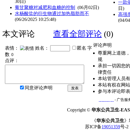
30日)
一款依
葡甘聚糖对减肥和血糖的控制
(06月02日)
日)
水杨酸盐的衍生物通过加热脂肪而不
高强
(06/26/2025 10:25:48)
(04/04
本文评论
查看全部评论
(0)
评论声明
表情：
姓名：
匿名
字
尊重网上道德
数
规
点评：
承担一切因您
律责任
本站管理人员
本站有权在网
同意评论声明
发表
参与本评论即
网站简介
- 广告服务
Copyright ©
华东公共卫生-EAST
《
华东公共卫生
》
苏ICP备
19051359
号-