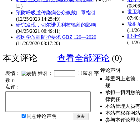
(08/06
日)
世卫
预防呼吸道传染病公众佩戴口罩指引
07:40:
(12/25/2023 14:25:49)
放射治
研究发现，切尔诺贝利核辐射的影响
(11/26
(04/25/2021 08:49:41)
职业
核医学放射防护要求 GBZ 120—2020
(11/26
(11/26/2020 08:17:20)
本文评论
查看全部评论
(0)
评论声明
表情：
姓名：
匿名
字
尊重网上道德
数
规
点评：
承担一切因您
律责任
本站管理人员
本站有权在网
同意评论声明
发表
参与本评论即