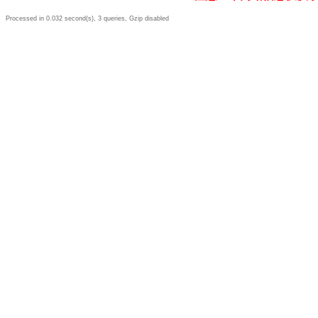
Processed in 0.032 second(s), 3 queries, Gzip disabled