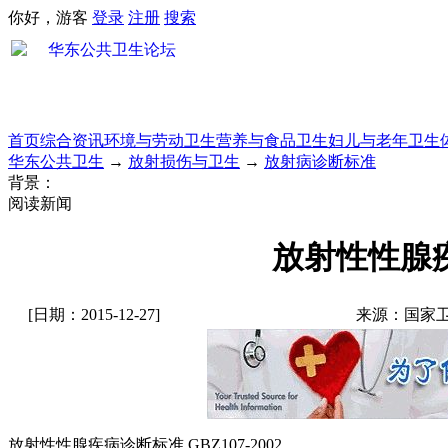
你好，游客
登录
注册
搜索
首页
综合资讯
环境与劳动卫生
营养与食品卫生
妇儿与老年卫生
华东公共卫生
→
放射损伤与卫生
→
放射病诊断标准
背景：
阅读新闻
放射性性腺疾病
[日期：2015-12-27]
来源：国家卫
放射性性腺疾病诊断标准 GBZ107-2002