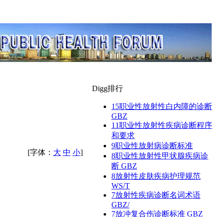
Digg排行
15
职业性放射性白内障的诊断
GBZ
11
职业性放射性疾病诊断程序
和要求
9
职业性放射病诊断标准
[字体：
大
中
小
]
8
职业性放射性甲状腺疾病诊
断 GBZ
8
放射性皮肤疾病护理规范
WS/T
7
放射性疾病诊断名词术语
GBZ/
7
放冲复合伤诊断标准 GBZ