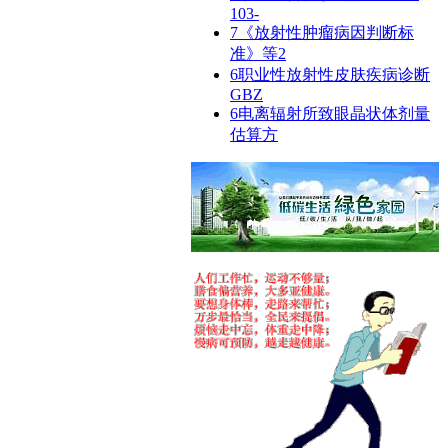
103-
7
《放射性肿瘤病因判断标
准》等2
6
职业性放射性皮肤疾病诊断
GBZ
6
电离辐射所致眼晶状体剂量
估算方