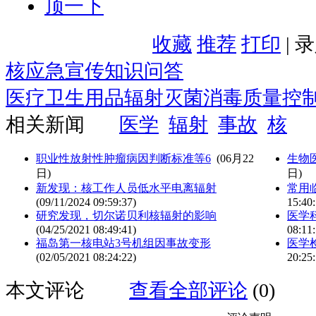
顶一下
收藏
推荐
打印
| 
核应急宣传知识问答
医疗卫生用品辐射灭菌消毒质量控制 GB1
相关新闻
医学
辐射
事故
核
职业性放射性肿瘤病因判断标准等6
(06月22
生物
日)
日)
新发现：核工作人员低水平电离辐射
常用
(09/11/2024 09:59:37)
15:40:
研究发现，切尔诺贝利核辐射的影响
医学
(04/25/2021 08:49:41)
08:11:
福岛第一核电站3号机组因事故变形
医学
(02/05/2021 08:24:22)
20:25:
本文评论
查看全部评论
(0)