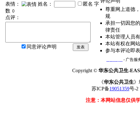
评论声明
表情：
姓名：
匿名
字
尊重网上道德
数
规
点评：
承担一切因您
律责任
本站管理人员
本站有权在网
同意评论声明
发表
参与本评论即
网站简介
- 广告服务
Copyright ©
华东公共卫生-EAST
《
华东公共卫生
》
苏ICP备
19051359
号-
注意：本网站信息仅供