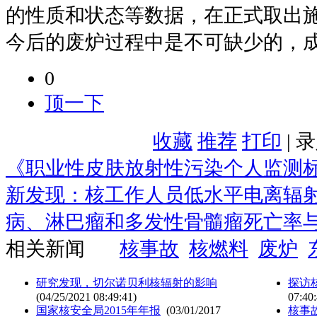
的性质和状态等数据，在正式取出
今后的废炉过程中是不可缺少的，
0
顶一下
收藏
推荐
打印
| 
《职业性皮肤放射性污染个人监测标
新发现：核工作人员低水平电离辐射(I
病、淋巴瘤和多发性骨髓瘤死亡率
相关新闻
核事故
核燃料
废炉
研究发现，切尔诺贝利核辐射的影响
探访
(04/25/2021 08:49:41)
07:40:
国家核安全局2015年年报
(03/01/2017
核事