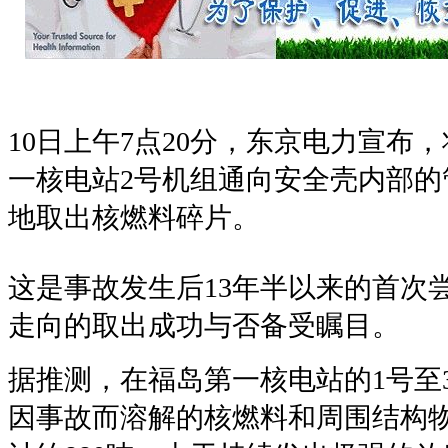
10
日上午
7
点
20
分，东京电力宣布，
一核电站
2
号机组通向安全壳内部的
地取出核燃料碎片。
这是事故发生后
13
年半以来的首次
走向的取出成功与否备受瞩目。
据推测，在福岛第一核电站的
1
号至
因事故而溶解的核燃料和周围结构