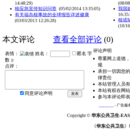
14:48:29)
(08/08
核应急宣传知识问答
(05/02/2014 13:35:05)
我国
16:35:
有关福岛核事故的全球报告详述健康
核或辐
(03/03/2013 12:26:28)
(10/16
本文评论
查看全部评论
(0)
评论声明
表情：
姓名：
匿名
字
尊重网上道德
数
规
点评：
承担一切因您
律责任
本站管理人员
本站有权在网
同意评论声明
发表
参与本评论即
网站简介
- 广告服务
Copyright ©
华东公共卫生-EAST
《
华东公共卫生
》