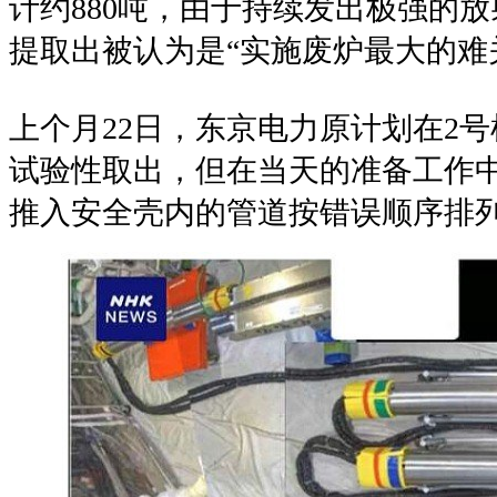
计约
880
吨，由于持续发出极强的放
提取出被认为是
“
实施废炉最大的难
上个月
22
日，东京电力原计划在
2
号
试验性取出，但在当天的准备工作
推入安全壳内的管道按错误顺序排