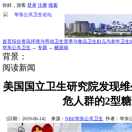
你好，游客
登录
注册
搜索
首页
综合资讯
环境与劳动卫生
营养与食品卫生
妇儿与老年卫生
华东公共卫生
→
专题
→
糖尿病
背景：
阅读新闻
美国国立卫生研究院发现维
危人群的2型
[日期：2019-06-14]
来源：
NIH/华东公共卫生
作者：华东公