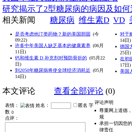
研究揭示了2型糖尿病的病因及如何
相关新闻
糖尿病
维生素D
VD
是否考虑他汀类药物？新的美国胆固
(
今
对于
09:22
)
14日)
许多中年美国人缺乏基本的健康素养
(06月
德国
11日)
25日)
钙和维生素 D 补充剂对预防骨折的
(05月22
在初
日)
17日)
到2050年糖尿病将使全球经济消耗近
(05月
美国人
14日)
本文评论
查看全部评论
(0)
评论声明
表情：
姓名：
匿名
字
尊重网上道德
数
规
点评：
承担一切因您
律责任