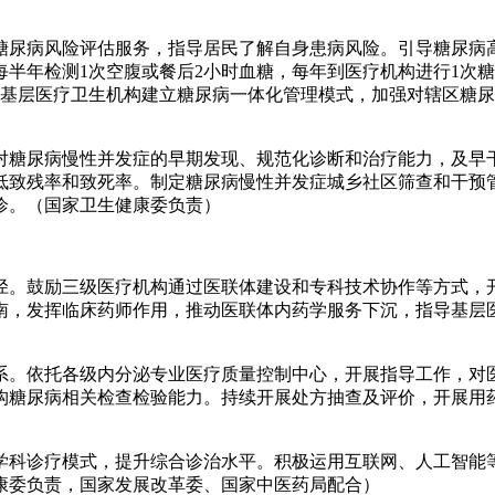
糖尿病风险评估服务，指导居民了解自身患病风险。引导糖尿病
半年检测1次空腹或餐后2小时血糖，每年到医疗机构进行1次糖
与基层医疗卫生机构建立糖尿病一体化管理模式，加强对辖区糖
对糖尿病慢性并发症的早期发现、规范化诊断和治疗能力，及早
低致残率和致死率。制定糖尿病慢性并发症城乡社区筛查和干预
诊。（国家卫生健康委负责）
径。鼓励三级医疗机构通过医联体建设和专科技术协作等方式，
南，发挥临床药师作用，推动医联体内药学服务下沉，指导基层
系。依托各级内分泌专业医疗质量控制中心，开展指导工作，对
构糖尿病相关检查检验能力。持续开展处方抽查及评价，开展用
学科诊疗模式，提升综合诊治水平。积极运用互联网、人工智能
康委负责，国家发展改革委、国家中医药局配合）