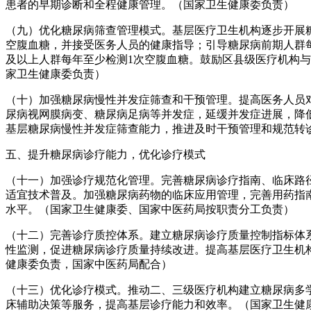
患者的早期诊断和全程健康管理。（国家卫生健康委负责）
（九）优化糖尿病筛查管理模式。基层医疗卫生机构逐步开展
空腹血糖，并接受医务人员的健康指导；引导糖尿病前期人群每
及以上人群每年至少检测1次空腹血糖。鼓励区县级医疗机构
家卫生健康委负责）
（十）加强糖尿病慢性并发症筛查和干预管理。提高医务人员
尿病视网膜病变、糖尿病足病等并发症，延缓并发症进展，降
基层糖尿病慢性并发症筛查能力，推进及时干预管理和规范转
五、提升糖尿病诊疗能力，优化诊疗模式
（十一）加强诊疗规范化管理。完善糖尿病诊疗指南、临床路
适宜技术普及。加强糖尿病药物的临床应用管理，完善用药指
水平。（国家卫生健康委、国家中医药局按职责分工负责）
（十二）完善诊疗质控体系。建立糖尿病诊疗质量控制指标体
性监测，促进糖尿病诊疗质量持续改进。提高基层医疗卫生机
健康委负责，国家中医药局配合）
（十三）优化诊疗模式。推动二、三级医疗机构建立糖尿病多
床辅助决策等服务，提高基层诊疗能力和效率。（国家卫生健