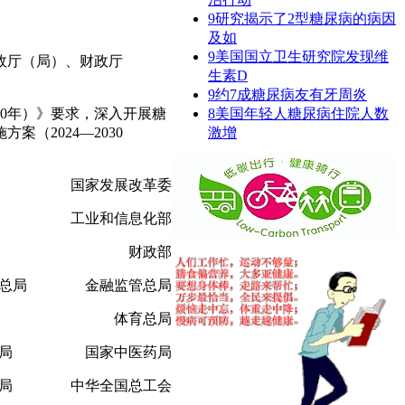
9
研究揭示了2型糖尿病的病因
及如
9
美国国立卫生研究院发现维
政厅（局）、财政厅
生素D
9
约7成糖尿病友有牙周炎
30年）》要求，深入开展糖
8
美国年轻人糖尿病住院人数
（2024—2030
激增
委 国家发展改革委
部 工业和信息化部
政部 财政部
管总局 金融监管总局
局 体育总局
保局 国家中医药局
控局 中华全国总工会