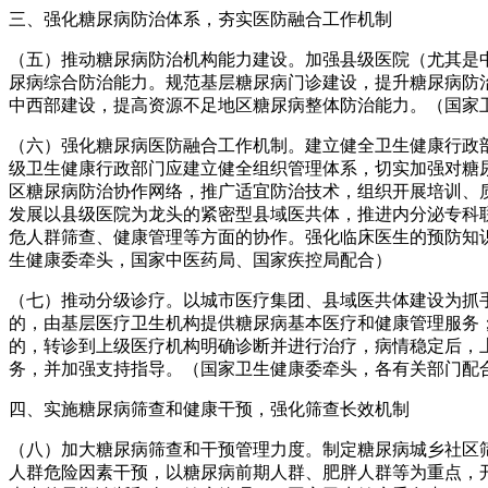
三、强化糖尿病防治体系，夯实医防融合工作机制
（五）推动糖尿病防治机构能力建设。加强县级医院（尤其是
尿病综合防治能力。规范基层糖尿病门诊建设，提升糖尿病防
中西部建设，提高资源不足地区糖尿病整体防治能力。（国家
（六）强化糖尿病医防融合工作机制。建立健全卫生健康行政
级卫生健康行政部门应建立健全组织管理体系，切实加强对糖
区糖尿病防治协作网络，推广适宜防治技术，组织开展培训、
发展以县级医院为龙头的紧密型县域医共体，推进内分泌专科
危人群筛查、健康管理等方面的协作。强化临床医生的预防知
生健康委牵头，国家中医药局、国家疾控局配合）
（七）推动分级诊疗。以城市医疗集团、县域医共体建设为抓
的，由基层医疗卫生机构提供糖尿病基本医疗和健康管理服务
的，转诊到上级医疗机构明确诊断并进行治疗，病情稳定后，
务，并加强支持指导。（国家卫生健康委牵头，各有关部门配
四、实施糖尿病筛查和健康干预，强化筛查长效机制
（八）加大糖尿病筛查和干预管理力度。制定糖尿病城乡社区
人群危险因素干预，以糖尿病前期人群、肥胖人群等为重点，