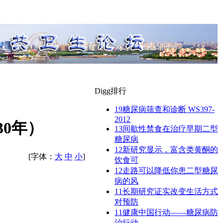
Digg排行
19
糖尿病筛查和诊断 WS397-
2012
30年）
13
间歇性禁食在治疗早期二型
糖尿病
12
新研究显示，富含类黄酮的
[字体：
大
中
小
]
饮食可
12
走路可以降低你患二型糖尿
病的风
11
长期研究证实改变生活方式
对预防
11
健康中国行动——糖尿病防
治行动