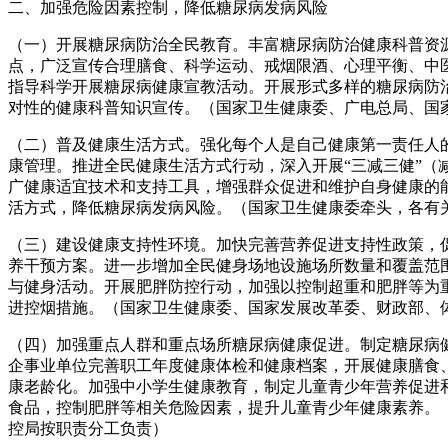
二、加强危险因素控制，降低糖尿病发病风险
（一）开展糖尿病防治全民教育。丰富糖尿病防治健康科普资
点，广泛宣传合理膳食、科学运动、戒烟限酒、心理平衡、中
指导科学开展糖尿病健康宣教活动。开展形式多样的糖尿病防
对性的健康科普知识宣传。（国家卫生健康委、广电总局、国
（二）普及健康生活方式。强化每个人是自己健康第一责任人
康管理。推进全民健康生活方式行动，深入开展“三减三健”（
广健康适宜技术和支持工具，增强群众促进和维护自身健康的
活方式，降低糖尿病发病风险。（国家卫生健康委牵头，各有
（三）建设健康支持性环境。加快完善营养促进支持性政策，
养干预方案。进一步增加全民健身场地设施场所数量和覆盖范
与健身活动。开展肥胖防控行动，加强以控制超重和肥胖等为
进控烟措施。（国家卫生健康委、国家发展改革委、财政部、
（四）加强重点人群和重点场所糖尿病健康促进。制定糖尿病
企事业单位完善职工年度健康体检和健康档案，开展健康膳食
康老龄化。加强中小学生健康教育，制定儿童青少年营养促进
食品，控制肥胖等相关危险因素，提升儿童青少年健康素养。
控局按职责分工负责）