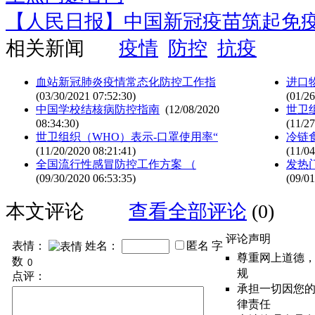
【人民日报】中国新冠疫苗筑起免
相关新闻
疫情
防控
抗疫
血站新冠肺炎疫情常态化防控工作指
进口
(03/30/2021 07:52:30)
(01/26
中国学校结核病防控指南
(12/08/2020
世卫
08:34:30)
(11/27
世卫组织（WHO）表示-口罩使用率“
冷链
(11/20/2020 08:21:41)
(11/04
全国流行性感冒防控工作方案 （
发热
(09/30/2020 06:53:35)
(09/01
本文评论
查看全部评论
(0)
评论声明
表情：
姓名：
匿名
字
尊重网上道德
数
规
点评：
承担一切因您
律责任