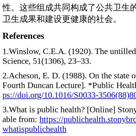
性。这些组成共同构成了公共卫生
卫生成果和建设更健康的社会。
References
1.Winslow, C.E.A. (1920). The untilled 
Science, 51(1306), 23–33.
2.Acheson, E. D. (1988). On the state o
Fourth Duncan Lecture]. *Public Healt
ps://doi.org/10.1016/S0033-3506(88)8
3.What is public health? [Online] Ston
able from:
https://publichealth.stonyb
whatispublichealth