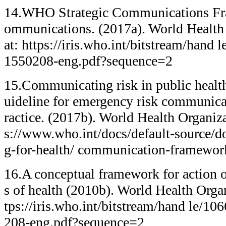
14.WHO Strategic Communications Fra
ommunications. (2017a). World Health 
at: https://iris.who.int/bitstream/han
1550208-eng.pdf?sequence=2
15.Communicating risk in public heal
uideline for emergency risk communica
ractice. (2017b). World Health Organizat
s://www.who.int/docs/default-source/
g-for-health/ communication-framewor
16.A conceptual framework for action o
s of health (2010b). World Health Organ
tps://iris.who.int/bitstream/hand le/
208-eng.pdf?sequence=2