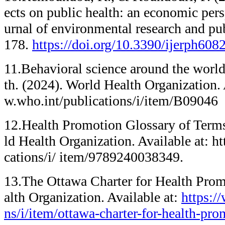
ects on public health: an economic persp
urnal of environmental research and pub
178.
https://doi.org/10.3390/ijerph608
11.Behavioral science around the world
th. (2024). World Health Organization. 
w.who.int/publications/i/item/B09046
12.Health Promotion Glossary of Terms
ld Health Organization. Available at: h
cations/i/ item/9789240038349.
13.The Ottawa Charter for Health Prom
alth Organization. Available at:
https:/
ns/i/item/ottawa-charter-for-health-pr