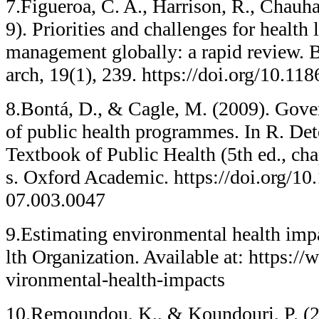
7.Figueroa, C. A., Harrison, R., Chauh
9). Priorities and challenges for health
management globally: a rapid review. 
arch, 19(1), 239. https://doi.org/10.1
8.Bontá, D., & Cagle, M. (2009). Gov
of public health programmes. In R. Dete
Textbook of Public Health (5th ed., ch
s. Oxford Academic. https://doi.org/
07.003.0047
9.Estimating environmental health imp
lth Organization. Available at: https://
vironmental-health-impacts
10.Remoundou, K., & Koundouri, P. (2