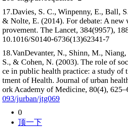
17.Davies, S. C., Winpenny, E., Ball, S.
& Nolte, E. (2014). For debate: A new 
provement. The Lancet, 384(9957), 1889
10.1016/S0140-6736(13)62341-7
18.VanDevanter, N., Shinn, M., Niang, K
S., & Cohen, N. (2003). The role of soc
ce in public health practice: a study o
tment of Health. Journal of urban healt
ork Academy of Medicine, 80(4), 625
093/jurban/jtg069
0
顶一下