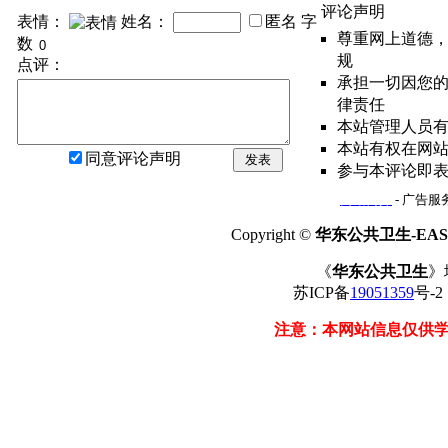
评论声明
表情：
姓名：
匿名
字
尊重网上道德
数
规
点评：
承担一切因您
律责任
本站管理人员
本站有权在网
同意评论声明
发表
参与本评论即
网站简介
- 广告服务
Copyright ©
华东公共卫生-EAST
《
华东公共卫生
》
苏ICP备
19051359
号-
注意：本网站信息仅供