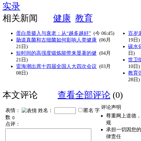
实录
相关新闻
健康
教育
蛋白质摄入与衰老：从“越多越好”
(
今 06:45
)
百岁
肠道真菌和古细菌如何影响人类健康
(06月
19日)
21日)
碳水
短时间的高强度锻炼能带来显著的健
(04月
日)
21日)
世卫
雷海潮出席十四届全国人大四次会议
(03月
10日)
08日)
教育强
28日)
本文评论
查看全部评论
(0)
评论声明
表情：
姓名：
匿名
字
尊重网上道德
数
规
点评：
承担一切因您
律责任