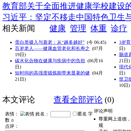
教育部关于全面推进健康学校建设
习近平：坚定不移走中国特色卫生
相关新闻
健康
管理
体重
诊疗
蛋白质摄入与衰老：从“越多越好”
(
今 06:45
)
3岁
百岁老人——健康血管老化和长寿之
(07月
日)
19日)
肠道
碳水化合物在健康与疾病中的负担
(06月16
21日)
日)
现代
短时间的高强度锻炼能带来显著的健
(04月
日)
21日)
世卫
10日)
本文评论
查看全部评论
(0)
评论声明
表情：
姓名：
匿名
字
尊重网上道德
数
规
点评：