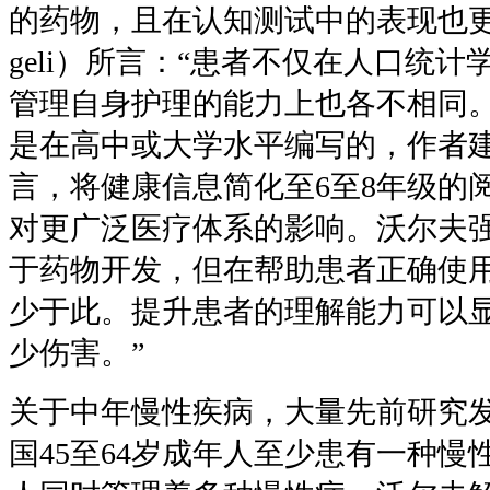
的药物，且在认知测试中的表现也
geli
）所言：
“
患者不仅在人口统计
管理自身护理的能力上也各不相同
是在高中或大学水平编写的，作者
言，将健康信息简化至
6
至
8
年级的
对更广泛医疗体系的影响。沃尔夫
于药物开发，但在帮助患者正确使
少于此。提升患者的理解能力可以
少伤害。
”
关于中年慢性疾病，大量先前研究
国
45
至
64
岁成年人至少患有一种慢