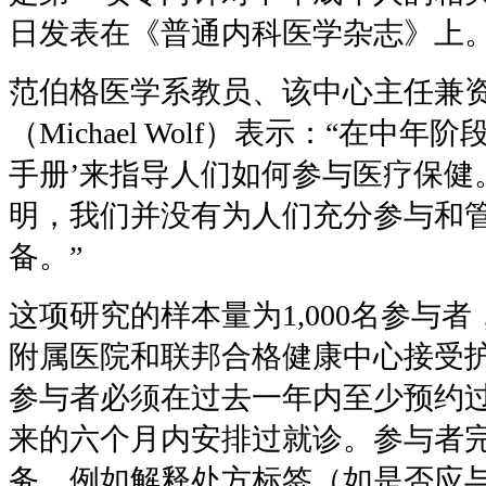
日发表在《普通内科医学杂志》上
范伯格医学系教员、该中心主任兼
（
Michael Wolf
）表示：
“
在中年阶
手册
’
来指导人们如何参与医疗保健
明，我们并没有为人们充分参与和
备。
”
这项研究的样本量为
1,000
名参与者
附属医院和联邦合格健康中心接受
参与者必须在过去一年内至少预约
来的六个月内安排过就诊。参与者
务，例如解释处方标签（如是否应