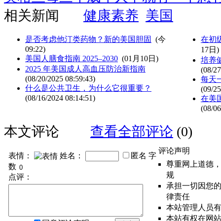
相关新闻
健康素养
美国
是否考虑他汀类药物？新的美国胆固
(
今
在初
09:22
)
17日)
美国人膳食指南 2025–2030
(01月10日)
培养
2025 年美国成人高血压防治新指南
(08/27
(08/20/2025 08:59:43)
每天
什么是公共卫生，为什么它很重要？
(09/25
(08/16/2024 08:14:51)
在美
(08/06
本文评论
查看全部评论
(0)
评论声明
表情：
姓名：
匿名
字
尊重网上道德
数
规
点评：
承担一切因您
律责任
本站管理人员
本站有权在网