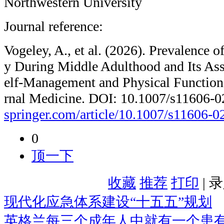
Northwestern University
Journal reference:
Vogeley, A., et al. (2026). Prevalence o
y During Middle Adulthood and Its Ass
elf-Management and Physical Function.
rnal Medicine. DOI: 10.1007/s11606-
springer.com/article/10.1007/s11606-
0
顶一下
收藏
推荐
打印
| 
现代化应急体系建设“十五五”规划
英格兰每三个成年人中就有一个患