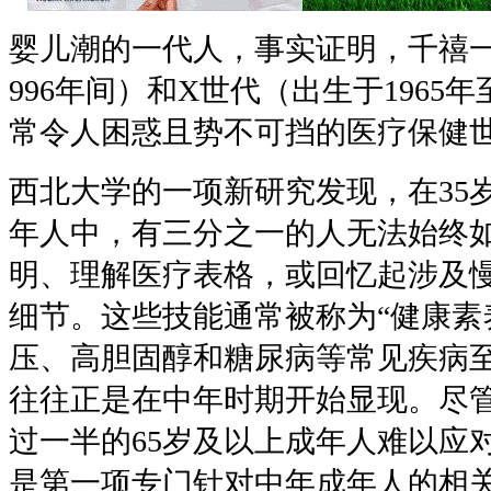
婴儿潮的一代人，事实证明，千禧一代
996年间）和
X
世代（出生于1965年
常令人困惑且势不可挡的医疗保健
西北大学的一项新研究发现，在
35
年人中，有三分之一的人无法始终
明、理解医疗表格，或回忆起涉及
细节。这些技能通常被称为
“
健康素
压、高胆固醇和糖尿病等常见疾病
往往正是在中年时期开始显现。尽
过一半的
65
岁及以上成年人难以应
是第一项专门针对中年成年人的相