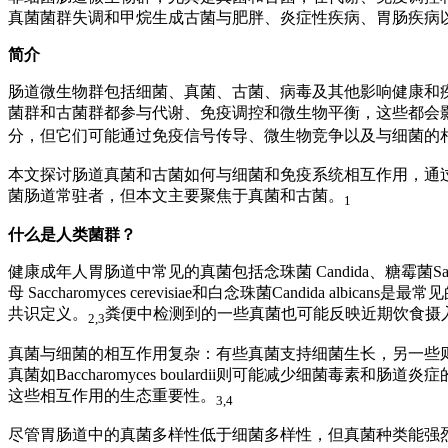
真菌菌群失调和甲烷生成古菌与肥胖、炎症性疾病、胃肠疾病
简介
肠道微生物群包括细菌、真菌、古菌、病毒及其他影响健康和
菌群和古菌群都参与代谢、免疫调控和微生物平衡，这些都会
分，但它们可能通过免疫信号传导、微生物竞争以及与细菌的
本文探讨肠道真菌和古菌如何与细菌和免疫系统相互作用，通
菌肠道常驻者，但本文主要聚焦于真菌和古菌。
1
什么是人类菌群？
健康成年人胃肠道中常见的真菌包括念珠菌
Candida、糖霉菌
S
母
Saccharomyces cerevisiae和白念珠菌
Candida albicans
是最常见
共识定义。
粪便中检测到的一些真菌也可能反映近期饮食摄
2,3
真菌与细菌的相互作用复杂：有些真菌支持细菌生长，另一些
真菌如
Baccharomyces boulardii
则可能减少细菌毒素和肠道炎症
这些相互作用的生态重要性。
3,4
尽管胃肠道中的真菌多样性低于细菌多样性，但真菌种类能强