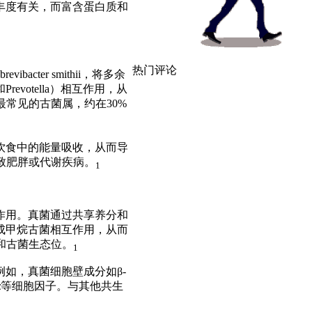
丰度有关，而富含蛋白质和
热门评论
revibacter smithii
，将多余
和
Prevotella
）相互作用，从
最常见的古菌属，约在
30%
饮食中的能量吸收，从而导
致肥胖或代谢疾病。
1
作用。真菌通过共享养分和
成甲烷古菌相互作用，从而
和古菌生态位。
1
例如，真菌细胞壁成分如
β-
α
等细胞因子。与其他共生