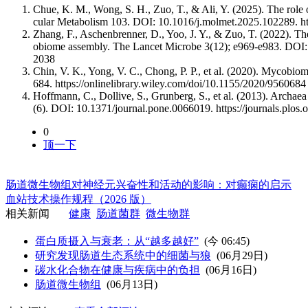
Chue, K. M., Wong, S. H., Zuo, T., & Ali, Y. (2025). The role
cular Metabolism 103. DOI: 10.1016/j.molmet.2025.102289. ht
Zhang, F., Aschenbrenner, D., Yoo, J. Y., & Zuo, T. (2022). The 
obiome assembly. The Lancet Microbe 3(12); e969-e983. DOI:
2038
Chin, V. K., Yong, V. C., Chong, P. P., et al. (2020). Mycobio
684. https://onlinelibrary.wiley.com/doi/10.1155/2020/9560684
Hoffmann, C., Dollive, S., Grunberg, S., et al. (2013). Archae
(6). DOI: 10.1371/journal.pone.0066019.
https://journals.plos
0
顶一下
肠道微生物组对神经元兴奋性和活动的影响：对癫痫的启示
血站技术操作规程（2026 版）
相关新闻
健康
肠道菌群
微生物群
蛋白质摄入与衰老：从“越多越好”
(
今 06:45
)
研究发现肠道生态系统中的细菌与狼
(06月29日)
碳水化合物在健康与疾病中的负担
(06月16日)
肠道微生物组
(06月13日)