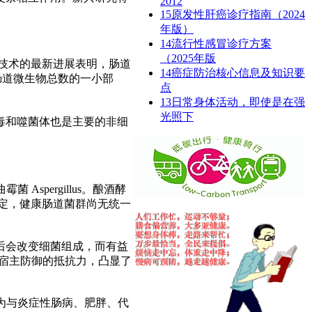
2012
15
原发性肝癌诊疗指南（2024
年版）
14
流行性感冒诊疗方案
（2025年版
技术的最新进展表明，肠道
14
癌症防治核心信息及知识要
肠道微生物总数的一小部
点
13
日常身体活动，即使是在强
光照下
毒和噬菌体也是主要的非细
m和曲霉菌
Aspergillus。酿酒酵
定，健康肠道菌群尚无统一
后会改变细菌组成，而有益
宿主防御的抵抗力，凸显了
为与炎症性肠病、肥胖、代