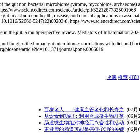
 of the gut non-bacterial microbiome (virome, mycobiome, archaeome) a
tps://www.sciencedirect.com/science/article/pii/S2212877825001966
gut mycobiome in health, disease, and clinical applications in associati
 10.1016/S2666-5247(22)00203-8. https://www.sciencedirect.com/scie
me in the gut: a multiperspective review. Mediators of Inflammation 2
a and fungi of the human gut microbiome: correlations with diet and ba
.org/plosone/article?id=10.1371/journal.pone.0066019
收藏
推荐
打印
百岁老人——健康血管老化和长寿之
(07月
从饮食到功能：利用合成微生物群落
(06月
肠道微生物组对神经元兴奋性和活动
(06月
更健康的肠道可能是癌症护理的关键
(06月