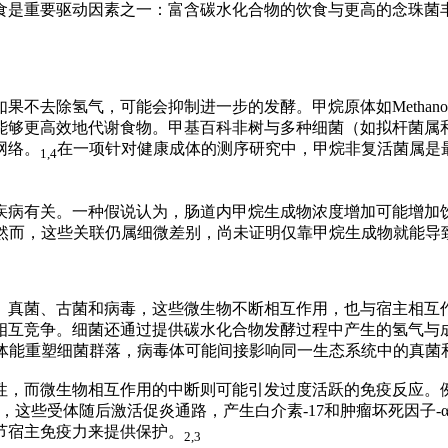
食是重要驱动因素之一：富含碳水化合物的饮食与更高的念珠菌
如果不去除氢气，可能会抑制进一步的发酵。甲烷原体如
Methanob
能够更高效地代谢食物。甲基百科非树与多种细菌（如拟杆菌属
网络。
在一项针对健康成体的测序研究中，甲烷非复活菌属是
1,4
疾病有关。一种假说认为，肠道内甲烷生成物浓度增加可能增加
然而，这些关联仍属细微差别，尚未证明仅靠甲烷生成物就能导
、真菌、古菌和病毒，这些微生物不断相互作用，也与宿主相互
相互竞争。细菌还通过提供碳水化合物发酵过程中产生的氢气与
体能重塑细菌群落，病毒体可能间接影响同一生态系统中的真菌
性，而微生物相互作用的中断则可能引发过度活跃的免疫反应。
，这些受体随后激活促炎通路，产生白介素
-17
和肿瘤坏死因子
-
节宿主免疫力来提供保护。
2,3