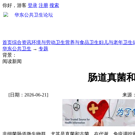
你好，游客
登录
注册
搜索
首页
综合资讯
环境与劳动卫生
营养与食品卫生
妇儿与老年卫生
华东公共卫生
→
专题
背景：
阅读新闻
肠道真菌
[日期：2026-06-21]
来源
非细菌肠道
微生物群
，尤其是真菌和古菌，在代谢、免疫调控