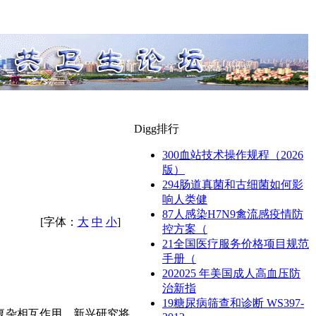
Digg排行
300
血站技术操作规程（2026
版）
294
肠道真菌和古细菌如何影
响人类健
87
人感染H7N9禽流感疫情防
[字体：
大
中
小
]
控方案（
21
全国医疗服务价格项目规范
手册（
20
2025 年美国成人高血压防
治新指
19
糖尿病筛查和诊断 WS397-
复杂相互作用。新兴研究将