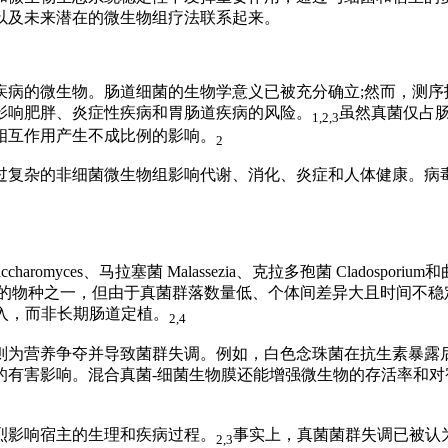
以及未来潜在的微生物组疗法联系起来。
疾病的微生物。肠道细菌的生物学意义已被充分确立
;
然而，测序
影响肥胖、炎症性疾病和胃肠道疾病的风险。
虽然真菌仅占
1,2,3
相互作用产生不成比例的影响。
2
过复杂的非细菌微生物组影响代谢、消化、
炎症
和人体健康。病
accharomyces
、马拉塞菌
Malassezia、克拉多孢菌
Cladosporiu
的物种之一，但由于真菌群落数量低、个体间差异大且时间不稳
入，而非长期肠道定植。
2,4
则为营养争夺并导致菌群失调。例如，白色念珠菌在抗生素暴露
的有害影响。混合真菌
-
细菌生物膜还能增强微生物的存活率和对
烈影响宿主的生理和疾病过程。
事实上，真菌菌群失调已被认
2,3