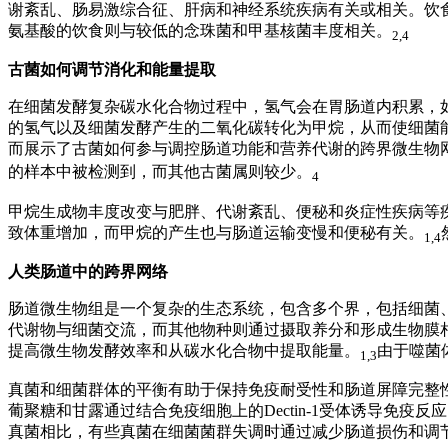
谢紊乱、肠易激综合征、肝病和神经系统疾病有关或相关。饮
氨基酸的饮食则与较低的念珠菌和甲基核菌丰度相关。
2,4
古菌如何调节消化和能量提取
在细菌发酵复杂碳水化合物过程中，氢气会在胃肠道内积累，
的氢气以及细菌发酵产生的二氧化碳转化为甲烷，从而使细菌
而展示了古菌如何参与调控肠道功能和营养代谢的跨界微生物
的样本中被检测到，而其他古菌属则较少。
4
甲烷生成物丰度改变与肥胖、代谢紊乱、便秘和炎症性疾病等
致体重增加，而甲烷的产生也与肠道运输变慢和便秘有关。
1,4
人类肠道中的跨界网络
肠道微生物组是一个复杂的生态系统，包含多个界，包括细菌
代谢物与细菌交流，而其他物种则通过摄取养分和形成生物膜
提高微生物发酵效率和从碳水化合物中提取能量。
由于噬菌
1,3
真菌和细菌群体的平衡有助于保持免疫耐受性和肠道屏障完整
葡聚糖和甘露通过结合免疫细胞上的
Dectin-1
受体诱导免疫反应
真菌相比，有些真菌在细菌菌群失调时通过减少肠道损伤和调