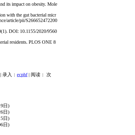
nd its impact on obesity. Mole
on with the gut bacterial micr
nce/article/pii/S266652472200
020(1). DOI: 10.1155/2020/9560
cterial residents. PLOS ONE 8
| 录入：
ecphf
| 阅读：
次
19日)
26日)
15日)
06日)