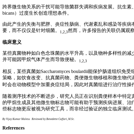
跨界微生物关系的干扰可能导致菌群失调和疾病发展。抗生素
bicans
）过度生长创造理想条件。
由此产生的失衡与肥胖、炎症性肠病、代谢紊乱和感染等疾病
要，而不仅仅是针对细菌。
然而，许多报告的关联仍属观
1,2,3
临床意义
某些真菌物种如白色念珠菌的水平升高，以及物种多样性的减
并可能因甲烷气体产生而导致便秘。
1,2,3
相反，某些真菌如
Saccharomyces boulardii
能保护肠道组织免受
策略，如饮食改变、抗真菌药物、粪便微生物移植和微生物代
时会在动物模型中加重炎症结局，因此对真菌组进行治疗性操
随着测序技术的不断进步，研究人员正在识别粪便样本中特定
的甲烷生成及其他微生物标志物可能有助于预测疾病进展、治
些标志物更应被视为研究工具，而非经过验证的独立临床测试
By Vijay Kumar Malesu Reviewed by Benedette Cuffari, M.Sc.
References