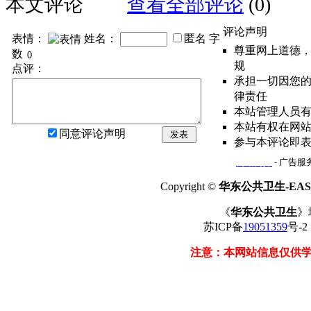
本文评论
查看全部评论
(0)
评论声明
表情：
姓名：
匿名
字
尊重网上道德
数
规
点评：
承担一切因您
律责任
本站管理人员
本站有权在网
同意评论声明
发表
参与本评论即
网站简介
- 广告服务
Copyright ©
华东公共卫生-EAST
《
华东公共卫生
》
苏ICP备
19051359
号-
注意：本网站信息仅供