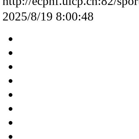
http://ecphf.uicp.cn:82/sp
2025/8/19 8:00:48